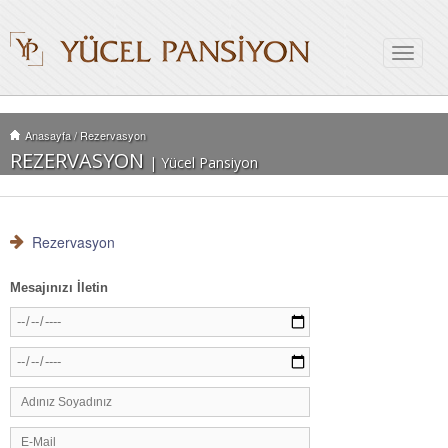
Toggle
navigat
Anasayfa
/
Rezervasyon
REZERVASYON
| Yücel Pansiyon
Rezervasyon
Mesajınızı İletin