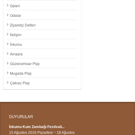
Galeri
Odalar
Ziyaretçi Defteri
İletişim
İnkumu
Amasra
Güzelcehisar Plajı
Mugada Plajı
Çakraz Plajı
DUYURULAR
İnkumu Kum Zambağı Festivali...
15 Ağustos 2016 Pazartesi ~ 18 Ağustos