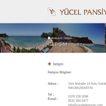
Anasayfa
/
İletişim
İLETİŞİM
| Yücel Pansiyon
İletişim
İletişim Bilgileri
Adres :
Yeni Mahalle 14 Nolu Soka
İNKUMU/BARTIN
Tel :
0378 238 5096
Email :
0532 354 6477
info@yucelpansiyon.com