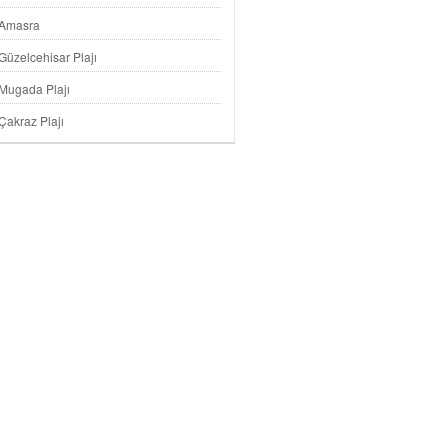
Amasra
Güzelcehisar Plajı
Mugada Plajı
Çakraz Plajı