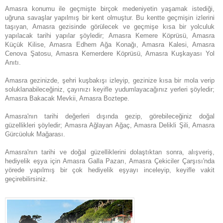
Amasra konumu ile geçmişte birçok medeniyetin yaşamak istediği,
uğruna savaşlar yapılmış bir kent olmuştur. Bu kentte geçmişin izlerini
taşıyan, Amasra gezisinde görülecek ve geçmişe kısa bir yolculuk
yapılacak tarihi yapılar şöyledir; Amasra Kemere Köprüsü, Amasra
Küçük Kilise, Amasra Edhem Ağa Konağı, Amasra Kalesi, Amasra
Cenova Şatosu, Amasra Kemerdere Köprüsü, Amasra Kuşkayası Yol
Anıtı.
Amasra gezinizde, şehri kuşbakışı izleyip, gezinize kısa bir mola verip
soluklanabileceğiniz, çayınızı keyifle yudumlayacağınız yerleri şöyledir;
Amasra Bakacak Mevkii, Amasra Boztepe.
Amasra'nın tarihi değerleri dışında gezip, görebileceğiniz doğal
güzellikleri şöyledir; Amasra Ağlayan Ağaç, Amasra Delikli Şili, Amasra
Gürcüoluk Mağarası.
Amasra'nın tarihi ve doğal güzelliklerini dolaştıktan sonra, alışveriş,
hediyelik eşya için Amasra Galla Pazarı, Amasra Çekiciler Çarşısı'nda
yörede yapılmış bir çok hediyelik eşyayı inceleyip, keyifle vakit
geçirebilirsiniz.