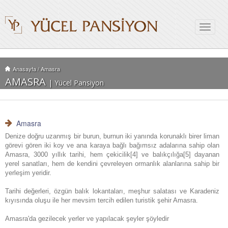
Toggle
navigat
Anasayfa
/
Amasra
AMASRA
| Yücel Pansiyon
Amasra
Denize doğru uzanmış bir burun, burnun iki yanında korunaklı birer liman
görevi gören iki koy ve ana karaya bağlı bağımsız adalarına sahip olan
Amasra, 3000 yıllık tarihi, hem çekicilik[4] ve balıkçılığa[5] dayanan
yerel sanatları, hem de kendini çevreleyen ormanlık alanlarına sahip bir
yerleşim yeridir.
Tarihi değerleri, özgün balık lokantaları, meşhur salatası ve Karadeniz
kıyısında oluşu ile her mevsim tercih edilen turistik şehir Amasra.
Amasra'da gezilecek yerler ve yapılacak şeyler şöyledir