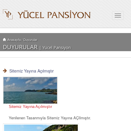
Toggle
navigat
Anasayfa
/
Duyurular
DUYURULAR
| Yücel Pansiyon
Sitemiz Yayına Açılmıştır
Sitemiz Yayına Açılmıştır
Yenilenen Tasarımıyla Sitemiz Yayına AÇIlmıştır.